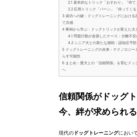
2.1
基本的なトリック「おすわり」「待て
2.2
応用トリック「バーン」「持ってくる
3
成功への鍵：ドッグトレーニングにおける
て共感
4
事例から学ぶ：ドッグトリックが変えた犬
4.1
問題行動が改善したケース：分離不安
4.2
シニア犬との新たな挑戦：認知症予防
5
ドッグトレーニングの未来：テクノロジー
らす可能性
6
まとめ：愛犬との「信頼関係」を育むドッ
へ
信頼関係がドッグ
今、絆が求められ
現代の
ドッグトレーニング
におい