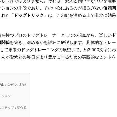
るしつけではありません。それは、愛犬と飼い主が互いを理解
ーションの手段であり、その中心にあるのが揺るぎない
信頼関
入れた「
ドッグトリック
」は、この絆を深める上で非常に効果
験を持つプロのドッグトレーナーとしての視点から、楽しい
ド
頼関係
を築き、深めるかを詳細に解説します。具体的なトレー
して未来の
ドッグトレーニング
の展望まで、約3,000文字にわ
さんが愛犬との毎日をより豊かにするための実践的なヒントを
理由：なぜ今、絆が
ーション
のステップ：初心者