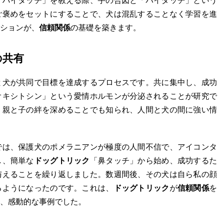
「ハイタッチ」を教える際、手の合図と「ハイタッチ」という
ご褒めをセットにすることで、犬は混乱することなく学習を進
ションが、
信頼関係
の基礎を築きます。
の共有
と犬が共同で目標を達成するプロセスです。共に集中し、成功
オキシトシン」という愛情ホルモンが分泌されることが研究で
、親と子の絆を深めることでも知られ、人間と犬の間に強い情
では、保護犬のポメラニアンが極度の人間不信で、アイコンタ
し、簡単な
ドッグトリック
「鼻タッチ」から始め、成功するた
与えることを繰り返しました。数週間後、その犬は自ら私の顔
るようになったのです。これは、
ドッグトリック
が
信頼関係
を
、感動的な事例でした。