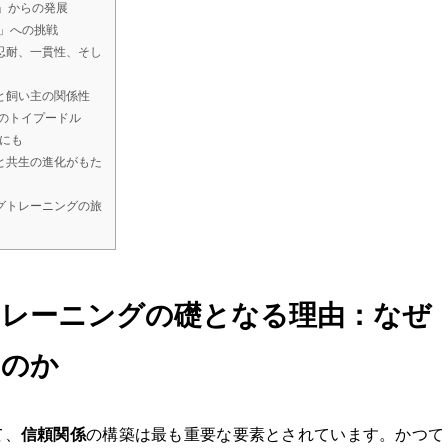
」からの発展
」への挑戦
忍耐、一貫性、そし
と飼い主の関係性
のトイプードル
にも
と共生の進化がもた
グトレーニングの旅
トレーニングの礎となる理由：なぜ
るのか
て、
信頼関係
の構築は最も重要な要素とされています。かつて