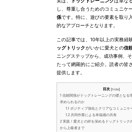
実は、
ドッグトレーニング
は単な
し、尊重し合うためのコミュニケ
係
です。特に、遊びの要素を取り
的なアプローチとなります。
この記事では、10年以上の実務経
ッグトリック
がいかに愛犬との
信
ニングステップから、成功事例、そ
たって網羅的にご紹介。読者の皆
提供します。
目次
[
hide
]
1
信頼関係がドッグトレーニングの礎となる
求められるのか
1.1
ポジティブ強化とクリアなコミュニケ
1.2
共同作業による幸福感の共有
2
実践！愛犬との絆を深めるドッグトリック
から上級者まで