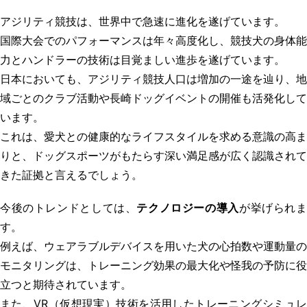
アジリティ競技
は、世界中で急速に進化を遂げています。
国際大会でのパフォーマンスは年々高度化し、競技犬の身体能
力とハンドラーの技術は目覚ましい進歩を遂げています。
日本においても、アジリティ競技人口は増加の一途を辿り、地
域ごとのクラブ活動や
長崎ドッグイベント
の開催も活発化して
います。
これは、愛犬との健康的なライフスタイルを求める意識の高ま
りと、ドッグスポーツがもたらす深い満足感が広く認識されて
きた証拠と言えるでしょう。
今後のトレンドとしては、
テクノロジーの導入
が挙げられ
す。
例えば、ウェアラブルデバイスを用いた犬の心拍数や運動量の
モニタリングは、トレーニング効果の最大化や怪我の予防に役
立つと期待されています。
また、VR（仮想現実）技術を活用したトレーニングシミュレ