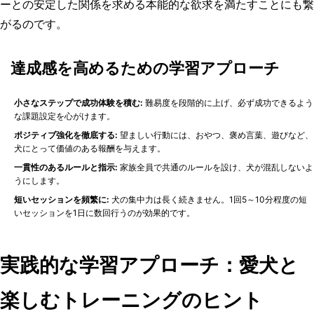
ーとの安定した関係を求める本能的な欲求を満たすことにも繋
がるのです。
達成感を高めるための学習アプローチ
小さなステップで成功体験を積む:
難易度を段階的に上げ、必ず成功できるよう
な課題設定を心がけます。
ポジティブ強化を徹底する:
望ましい行動には、おやつ、褒め言葉、遊びなど、
犬にとって価値のある報酬を与えます。
一貫性のあるルールと指示:
家族全員で共通のルールを設け、犬が混乱しないよ
うにします。
短いセッションを頻繁に:
犬の集中力は長く続きません。1回5～10分程度の短
いセッションを1日に数回行うのが効果的です。
実践的な学習アプローチ：愛犬と
楽しむトレーニングのヒント